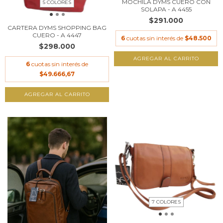
MOCHILA DYMS CUERO CON
5 COLORES
SOLAPA - A 4455
$291.000
CARTERA DYMS SHOPPING BAG
CUERO - A 4447
6
cuotas sin interés de
$48.500
$298.000
AGREGAR AL CARRITO
6
cuotas sin interés de
$49.666,67
AGREGAR AL CARRITO
7 COLORES