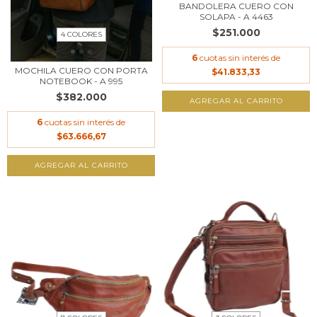
BANDOLERA CUERO CON
SOLAPA - A 4463
$251.000
4 COLORES
6
cuotas sin interés de
MOCHILA CUERO CON PORTA
$41.833,33
NOTEBOOK - A 995
$382.000
AGREGAR AL CARRITO
6
cuotas sin interés de
$63.666,67
AGREGAR AL CARRITO