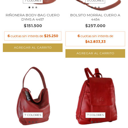
7 COLORES
3 COLORES
RIÑONERA BODY-BAG CUERO
BOLSITO MORRAL CUERO A
DYMS A 4457
4454
$151.500
$257.000
6
cuotas sin interés de
$25.250
6
cuotas sin interés de
$42.833,33
AGREGAR AL CARRITO
AGREGAR AL CARRITO
7 COLORES
7 COLORES